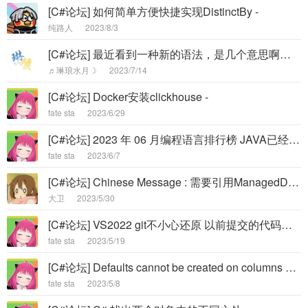
[C#论坛] 如何简单方便快捷实现DistinctBy -
纯路人
2023/8/3
[C#论坛] 最近看到一种新的语法，是几个意思啊？"!."。 -
♬琳琅水月☽
2023/7/14
[C#论坛] Docker安装clickhouse -
fate sta
2023/6/29
[C#论坛] 2023 年 06 月编程语言排行榜 JAVA已经不行了 -
fate sta
2023/6/7
[C#论坛] Chinese Message : 需要引用ManagedDataAccess.dll，请在Nuget安装最新稳定版本, -
大卫
2023/5/30
[C#论坛] VS2022 git不小心还原 以前提交的代码了 ,怎么才能 恢复为最新代码? -
fate sta
2023/5/19
[C#论坛] Defaults cannot be created on columns with an IDENTITY attr -
fate sta
2023/5/8