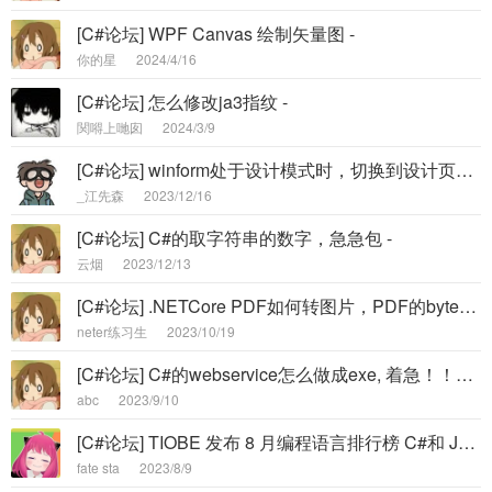
[C#论坛] WPF Canvas 绘制矢量图 -
你的星
2024/4/16
[C#论坛] 怎么修改ja3指纹 -
関嘚上哋囱
2024/3/9
[C#论坛] winform处于设计模式时，切换到设计页面窗体的时候，控件加载缓慢和卡顿。 -
_江先森
2023/12/16
[C#论坛] C#的取字符串的数字，急急包 -
云烟
2023/12/13
[C#论坛] .NETCore PDF如何转图片，PDF的byte数据如何转成图片的byte数组 -
neter练习生
2023/10/19
[C#论坛] C#的webservice怎么做成exe, 着急！！！！ -
abc
2023/9/10
[C#论坛] TIOBE 发布 8 月编程语言排行榜 C#和 Java只差3% -
fate sta
2023/8/9