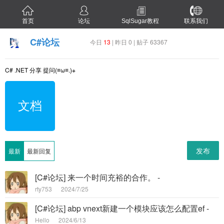
首页
论坛
SqlSugar教程
联系我们
C#论坛
今日
13
| 昨日 0 | 贴子 63367
C# .NET 分享 提问(≡ω≡.)※
文档
发布
最新
最新回复
[C#论坛] 来一个时间充裕的合作。 -
rty753
2024/7/25
[C#论坛] abp vnext新建一个模块应该怎么配置ef -
Hello
2024/6/13