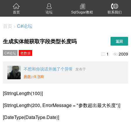
首页
论坛
SqlSugar教程
联系我们
首页
C#论坛
>
生成实体能获取字段类型长度吗
返回
C#论坛
老数据
1
2009


不想和你说话并抛了个异常
发布于
悬赏：5 飞吻
2020/11/27
[StringLength(100)]
[StringLength(200, ErrorMessage = "参数超出最大长度")]
[DateType(DataType.Date)]