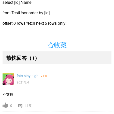
select [Id],Name
from TestUser order by [Id]
offset 0 rows fetch next 5 rows only;

收藏
热忱回答
（
）
1
fate stay night
VIP0
2021/3/4
不支持
0
回复