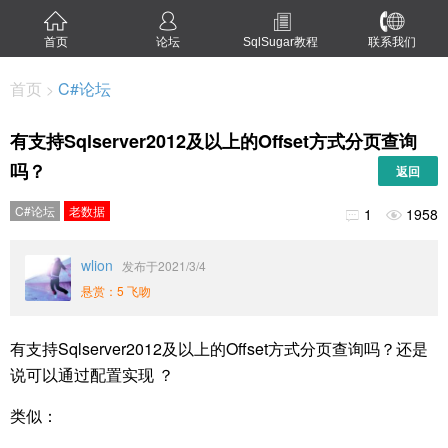
首页
论坛
SqlSugar教程
联系我们
首页
C#论坛
>
有支持Sqlserver2012及以上的Offset方式分页查询
吗？
返回
C#论坛
老数据
1
1958


wlion
发布于2021/3/4
悬赏：5 飞吻
有支持Sqlserver2012及以上的Offset方式分页查询吗？还是
说可以通过配置实现 ？
类似：