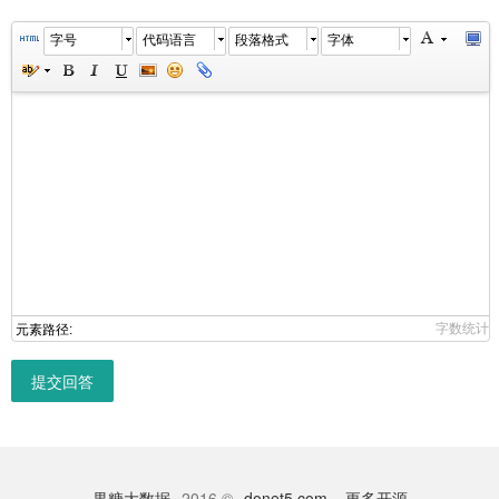
字号
代码语言
段落格式
字体
字数统计
元素路径:
提交回答
果糖大数据
2016 ©
donet5.com
更多开源