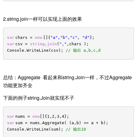
2.string.join一样可以实现上面的效果
var
chars =
new
[]{
"a"
,
"b"
,
"c"
,
"d"
};
var
csv =
string
.
join
(
","
,chars );
Console.WriteLine(csv);
// 输出 a,b,c,d
总结：Aggregate 看起来和string.Join一样，不过Aggregate
功能更加齐全
下面的例子string.Join就实现不子
var
nums =
new
[]{1,2,3,4};
var
sum = nums.Aggregate( (a,b) => a + b);
Console.WriteLine(sum);
// 输出10