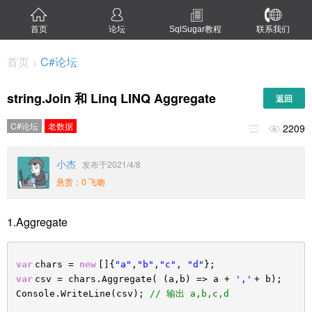
首页
论坛
SqlSugar教程
联系我们
首页
C#论坛
>
string.Join 和 Linq LINQ Aggregate
返回
C#论坛
老数据
2209


小杰
发布于2021/4/8
悬赏：0 飞吻
1.Aggregate
var
chars =
new
[]{
"a"
,
"b"
,
"c"
,
"d"
};
var
csv = chars.Aggregate( (a,b) => a +
','
+ b);
Console.WriteLine(csv);
// 输出 a,b,c,d