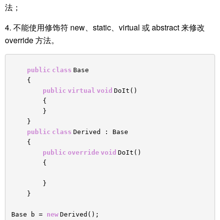
法；
4. 不能使用修饰符 new、static、virtual 或 abstract 来修改
override 方法。
public
class
Base
{
public
virtual
void
DoIt()
{
}
}
public
class
Derived : Base
{
public
override
void
DoIt()
{
}
}
Base b =
new
Derived();