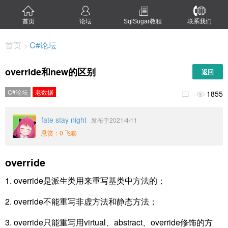
首页
论坛
SqlSugar教程
联系我们
首页
C#论坛
>
override和new的区别
返回
C#论坛
老数据
1855


fate stay night
发布于2021/4/11
悬赏：0 飞吻
override
1. override是派生类用来重写基类中方法的；
2. override不能重写非虚方法和静态方法；
3. override只能重写用virtual、abstract、override修饰的方