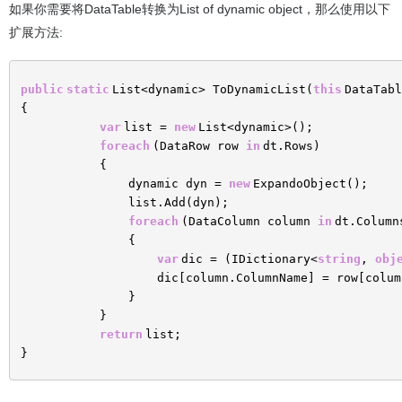
如果你需要将DataTable转换为List of dynamic object，那么使用以下
扩展方法:
public
static
List<dynamic> ToDynamicList(
this
DataTabl
{
var
list =
new
List<dynamic>();
foreach
(DataRow row
in
dt.Rows)
{
dynamic dyn =
new
ExpandoObject();
list.Add(dyn);
foreach
(DataColumn column
in
dt.Column
{
var
dic = (IDictionary<
string
,
obj
dic[column.ColumnName] = row[colum
}
}
return
list;
}