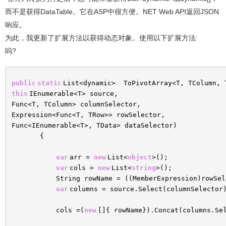
而不是获得DataTable。它在ASP中很方便。NET Web API返回JSON
响应。
为此，我更新了扩展方法以获得动态对象。使用以下扩展方法:
吗?
public
static
List<dynamic> ToPivotArray<T, TColumn, 
this
IEnumerable<T> source,
Func<T, TColumn> columnSelector,
Expression<Func<T, TRow>> rowSelector,
Func<IEnumerable<T>, TData> dataSelector)
{
var
arr =
new
List<
object
>();
var
cols =
new
List<
string
>();
String rowName = ((MemberExpression)rowSel
var
columns = source.Select(columnSele
cols =(
new
[]{ rowName}).Concat(columns.Se