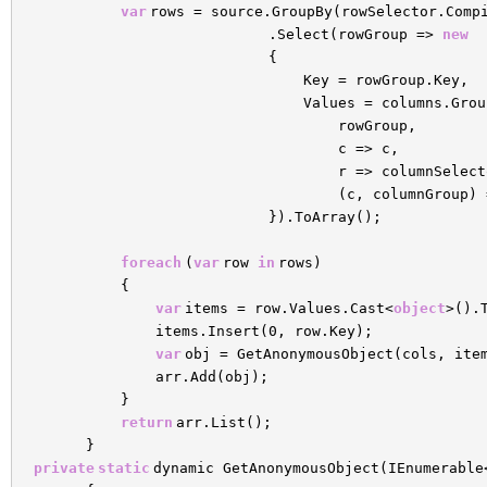
var
rows = source.GroupBy(rowSelector.Comp
.Select(rowGroup =>
new
{
Key = rowGroup.Key,
Values = columns.Grou
rowGroup,
c => c,
r => columnSelect
(c, columnGroup) 
}).ToArray();
foreach
(
var
row
in
rows)
{
var
items = row.Values.Cast<
object
>().
items.Insert(0, row.Key);
var
obj = GetAnonymousObject(cols, ite
arr.Add(obj);
}
return
arr.List();
}
private
static
dynamic GetAnonymousObject(IEnumerable