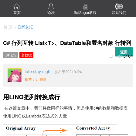
首页
论坛
SqlSugar教程
联系我们
首页
C#论坛
>
C# 行列互转 List<T>、DataTable和匿名对象 行转列
返回
C#论坛
老数据
5104


fate stay night
发布于2021/4/24
悬赏：0 飞吻
用LINQ把列转换成行
在这篇文章中，我们将做同样的事情，但是使用c#的数组和数据表，
使用LINQ或Lambda表达式的力量