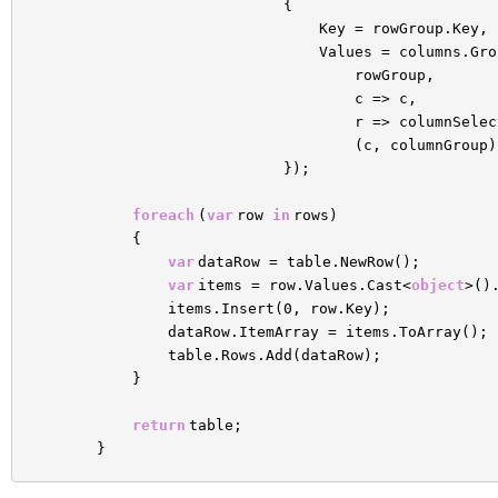
{
Key = rowGroup.Key,
Values = columns.Gro
rowGroup,
c => c,
r => columnSelec
(c, columnGroup)
});
foreach
(
var
row
in
rows)
{
var
dataRow = table.NewRow();
var
items = row.Values.Cast<
object
>()
items.Insert(0, row.Key);
dataRow.ItemArray = items.ToArray();
table.Rows.Add(dataRow);
}
return
table;
}