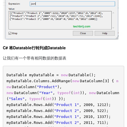
C# 将Datatable行转列成Datatable
让我们有一个带有相同数据的数据表
DataTable myDataTable =
new
DataTable();
myDataTable.Columns.AddRange(
new
DataColumn[3] {
n
ew
DataColumn(
"Product"
),
new
DataColumn(
"Year"
,
typeof
(
int
)),
new
DataColumn
(
"Sales"
,
typeof
(
int
)) });
myDataTable.Rows.Add(
"Product 1"
, 2009, 1212);
myDataTable.Rows.Add(
"Product 2"
, 2009, 522);
myDataTable.Rows.Add(
"Product 1"
, 2010, 1337);
myDataTable.Rows.Add(
"Product 2"
, 2011, 711);