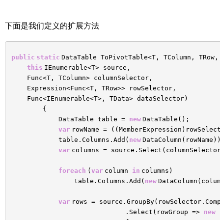
下面是我们定义的扩展方法
public
static
DataTable ToPivotTable<T, TColumn, TRow,
this
IEnumerable<T> source,
Func<T, TColumn> columnSelector,
Expression<Func<T, TRow>> rowSelector,
Func<IEnumerable<T>, TData> dataSelector)
{
DataTable table =
new
DataTable();
var
rowName = ((MemberExpression)rowSelec
table.Columns.Add(
new
DataColumn(rowName)
var
columns = source.Select(columnSelecto
foreach
(
var
column
in
columns)
table.Columns.Add(
new
DataColumn(colu
var
rows = source.GroupBy(rowSelector.Com
.Select(rowGroup =>
new