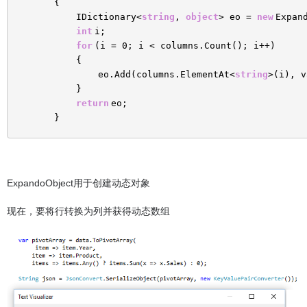
{
IDictionary<
string
,
object
> eo =
new
Expan
int
i;
for
(i = 0; i < columns.Count(); i++)
{
eo.Add(columns.ElementAt<
string
>(i), v
}
return
eo;
}
ExpandoObject用于创建动态对象
现在，要将行转换为列并获得动态数组