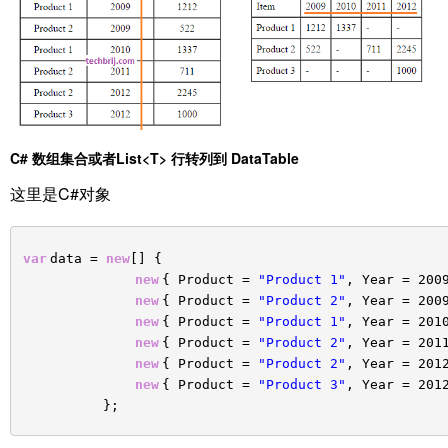
C# 数组集合或者List<T> 行转列到 DataTable
这里是C#对象
var
data =
new
[] {
new
{ Product =
"Product 1"
, Year = 200
new
{ Product =
"Product 2"
, Year = 200
new
{ Product =
"Product 1"
, Year = 201
new
{ Product =
"Product 2"
, Year = 201
new
{ Product =
"Product 2"
, Year = 201
new
{ Product =
"Product 3"
, Year = 201
};