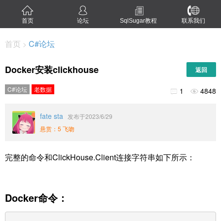
首页
论坛
SqlSugar教程
联系我们
首页
C#论坛
>
Docker安装clickhouse
返回
C#论坛
老数据
1
4848


fate sta
发布于2023/6/29
悬赏：5 飞吻
完整的命令和ClickHouse.Client连接字符串如下所示：
Docker命令：