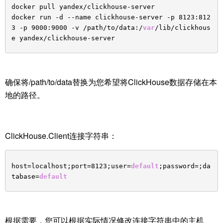
docker pull yandex/clickhouse-server
docker run -d --name clickhouse-server -p 8123:812
3 -p 9000:9000 -v /path/to/data:/
var
/lib/clickhous
e yandex/clickhouse-server
确保将/path/to/data替换为您希望将ClickHouse数据存储在本
地的路径。
ClickHouse.Client连接字符串：
host=localhost;port=8123;user=
default
;password=;da
tabase=
default
根据需要，您可以根据实际情况修改连接字符串中的主机