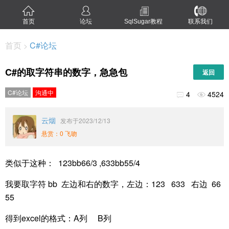
首页
论坛
SqlSugar教程
联系我们
首页
C#论坛
>
C#的取字符串的数字，急急包
返回
C#论坛
沟通中
4
4524


云烟
发布于2023/12/13
悬赏：0 飞吻
类似于这种： 123bb66/3 ,633bb55/4
我要取字符 bb 左边和右的数字，左边：123 633 右边 66
55
得到excel的格式：A列 B列