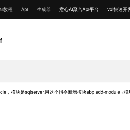
gar教程
Api
生成器
意心Ai聚合Api平台
vol快速开
f
sqlserver,用这个指令新增模块abp add-module <模块名称> --ne