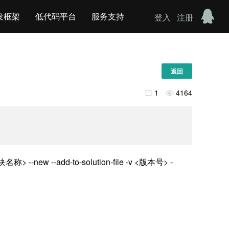
发框架
低代码平台
服务支持
登入
注册
返回
1
4164


w --add-to-solution-file -v <版本号> -