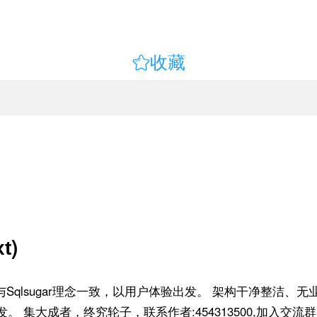

收藏
)
xt
。 与Sqlsugar理念一致，以用户体验出发。 架构干净整洁、
二次开发。 集大成者，终究轮子，联系作者:454313500,加入