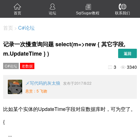
首页
论坛
SqlSugar教程
联系我们
首页
C#论坛
>
记录一次慢查询问题 select(m=>new { 其它字段,
m.UpdateTime } )
返回
C#论坛
老数据
3
3340


メ写代码的灰太狼
发布于2017/8/22
悬赏：5 飞吻
比如某个实体的UpdateTime字段对应数据库时，可为空了。
{
...