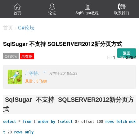
首页
论坛
SqlSugar教程
联系我们
首页
C#论坛
>
SqlSugar 不支持 SQLSERVER2012新分页方式
返回
C#论坛
老数据
1
3292


.|ˊ等待、＂
发布于2018/5/23
悬赏：5 飞吻
SqlSugar 不支持 SQLSERVER2012新分页方
式
select
*
from
t
order
by
(
select
0) offset 100
rows
fetch
nex
t
20
rows
only