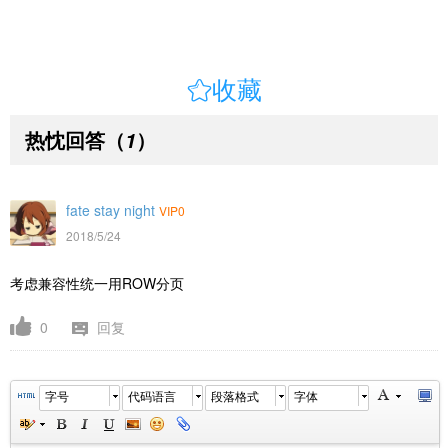

收藏
热忱回答
（
）
1
fate stay night
VIP0
2018/5/24
考虑兼容性统一用ROW分页
0
回复
字号
代码语言
段落格式
字体