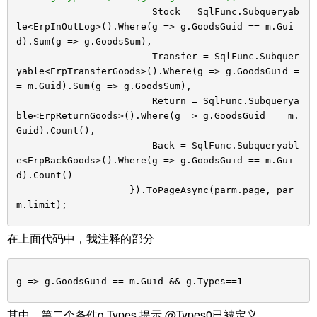
Stock = SqlFunc.Subqueryab
le<ErpInOutLog>().Where(g => g.GoodsGuid == m.Gui
d).Sum(g => g.GoodsSum),
Transfer = SqlFunc.Subquer
yable<ErpTransferGoods>().Where(g => g.GoodsGuid =
= m.Guid).Sum(g => g.GoodsSum),
Return = SqlFunc.Subquerya
ble<ErpReturnGoods>().Where(g => g.GoodsGuid == m.
Guid).Count(),
Back = SqlFunc.Subqueryabl
e<ErpBackGoods>().Where(g => g.GoodsGuid == m.Gui
d).Count()
}).ToPageAsync(parm.page, par
m.limit);
在上面代码中，我注释的部分
g => g.GoodsGuid == m.Guid && g.Types==1
其中，第二个条件g.Types 提示 @Types0已被定义