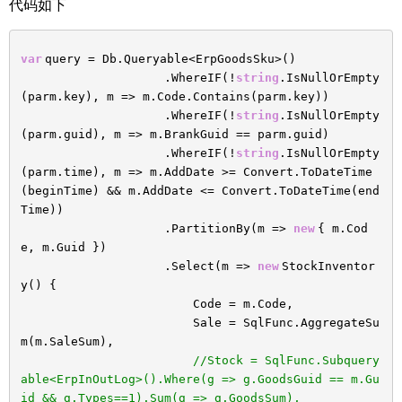
代码如下
var
query = Db.Queryable<ErpGoodsSku>()
.WhereIF(!
string
.IsNullOrEmpty
(parm.key), m => m.Code.Contains(parm.key))
.WhereIF(!
string
.IsNullOrEmpty
(parm.guid), m => m.BrankGuid == parm.guid)
.WhereIF(!
string
.IsNullOrEmpty
(parm.time), m => m.AddDate >= Convert.ToDateTime
(beginTime) && m.AddDate <= Convert.ToDateTime(end
Time))
.PartitionBy(m =>
new
{ m.Cod
e, m.Guid })
.Select(m =>
new
StockInventor
y() {
Code = m.Code,
Sale = SqlFunc.AggregateSu
m(m.SaleSum),
//Stock = SqlFunc.Subquery
able<ErpInOutLog>().Where(g => g.GoodsGuid == m.Gu
id && g.Types==1).Sum(g => g.GoodsSum),