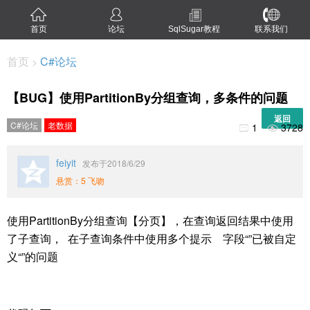
首页
论坛
SqlSugar教程
联系我们
首页
C#论坛
>
【BUG】使用PartitionBy分组查询，多条件的问题
返回
C#论坛
老数据
1
3728


feiyit
发布于2018/6/29
悬赏：5 飞吻
使用PartitionBy分组查询【分页】，在查询返回结果中使用
了子查询， 在子查询条件中使用多个提示 字段“”已被自定
义“”的问题