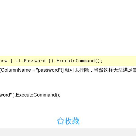
new { it.Password }).ExecuteCommand();
(ColumnName = "password")] 就可以排除，当然这样无法满足
ssword" ).ExecuteCommand();

收藏