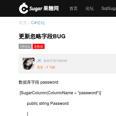
首页
论坛
SqlSu
首页
C#论坛
>
更新忽略字段BUG
C#论坛
老数据
JK
发布于2018/6/29
悬赏：5 飞吻
数据库字段 password
[SugarColumn(ColumnName = "password")]
public string Password
{