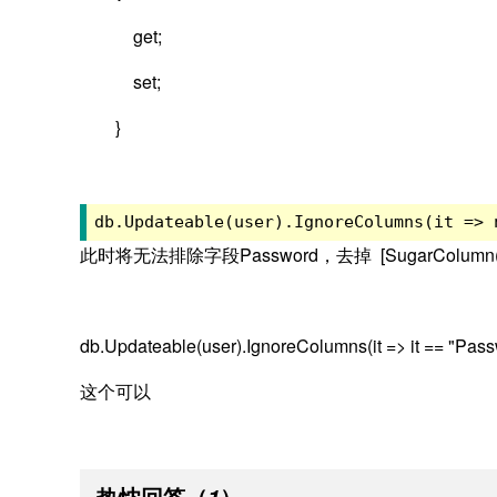
get;
set;
}
db.Updateable(user).IgnoreColumns(it => 
此时将无法排除字段Password，去掉 [SugarColumn
db.Updateable(user).IgnoreColumns(it => it == "Pa
这个可以
热忱回答
（
）
1