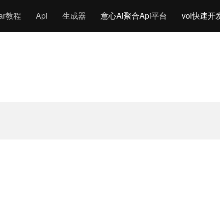
gar教程
Api
生成器
意心Ai聚合Api平台
vol快速开