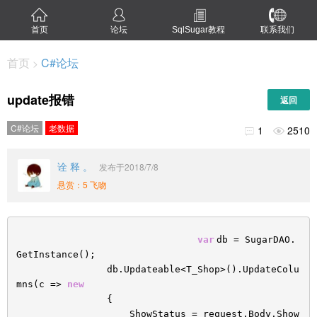
首页
论坛
SqlSugar教程
联系我们
首页
C#论坛
>
update报错
返回
C#论坛
老数据
1
2510


诠 释 。
发布于2018/7/8
悬赏：5 飞吻
var
db = SugarDAO.
GetInstance();
db.Updateable<T_Shop>().UpdateColu
mns(c =>
new
{
ShowStatus = request.Body.Show