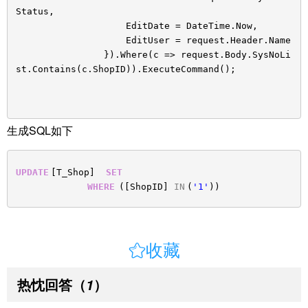
Status,
EditDate = DateTime.Now,
EditUser = request.Header.Name
}).Where(c => request.Body.SysNoLi
st.Contains(c.ShopID)).ExecuteCommand();
生成SQL如下
UPDATE
[T_Shop]
SET
WHERE
([ShopID]
IN
(
'1'
))

收藏
热忱回答
（
）
1