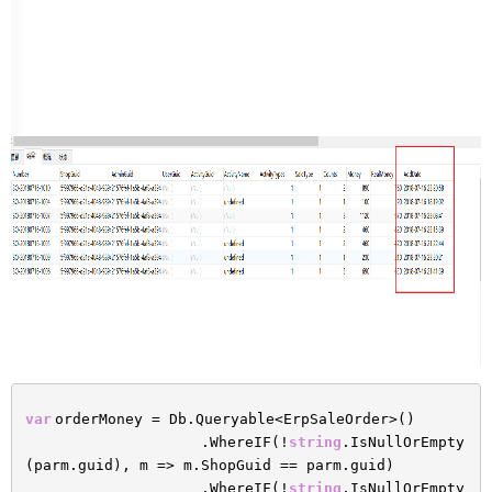
var
orderMoney = Db.Queryable<ErpSaleOrder>()
.WhereIF(!
string
.IsNullOrEmpty
(parm.guid), m => m.ShopGuid == parm.guid)
.WhereIF(!
string
.IsNullOrEmpty