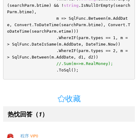
(searchParm.btime) && !
string
.IsNullOrEmpty(search
Parm.btime),
m => SqlFunc.Between(m.AddDat
e, Convert.ToDateTime(searchParm.btime), Convert.T
oDateTime(searchParm.etime)))
.WhereIF(parm.types == 1, m =
> SqlFunc.DateIsSame(m.AddDate, DateTime.Now))
.WhereIF(parm.types == 2, m =
> SqlFunc.Between(m.AddDate, d1, d2))
//.Sum(m=>m.RealMoney);
.ToSql();

收藏
热忱回答
（
）
1
程序
VIP0