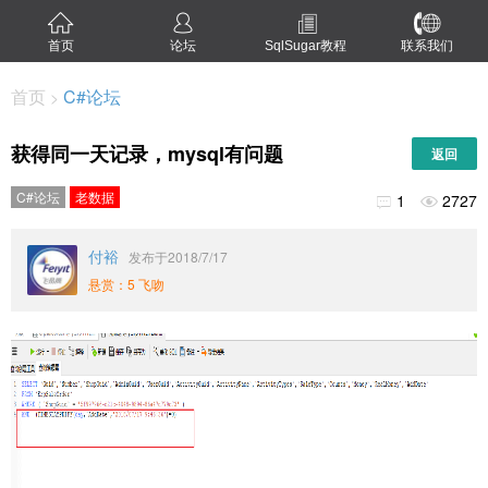
首页
论坛
SqlSugar教程
联系我们
首页
C#论坛
>
获得同一天记录，mysql有问题
返回
C#论坛
老数据
1
2727


付裕
发布于2018/7/17
悬赏：5 飞吻