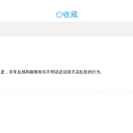

收藏
但是，非常反感和鄙视有坑不明说还说得天花乱坠的行为。