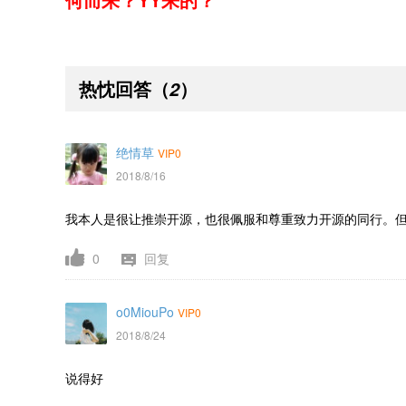
何而来？YY来的？
热忱回答
（
）
2
绝情草
VIP0
2018/8/16
我本人是很让推崇开源，也很佩服和尊重致力开源的同行。
0
回复
o0MiouPo
VIP0
2018/8/24
说得好