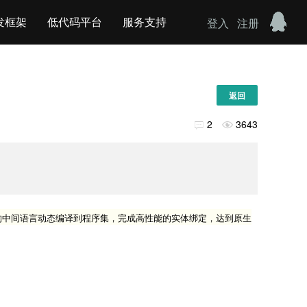
发框架
低代码平台
服务支持
登入
注册
返回
2
3643


够构中间语言动态编译到程序集，完成高性能的实体绑定，达到原生