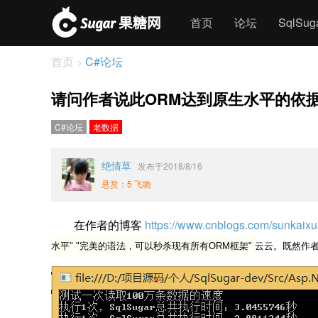
首页
论坛
SqlSu
首页
C#论坛
>
请问作者说此ORM达到原生水平的依
C#论坛
老数据
绝情草
发布于2018/8/16
悬赏：5 飞吻
在作者的博客
https://www.cnblogs.com/sunkaix
水平" "
完美的语法，可以秒杀现有所有ORM框架"
云云。既然作