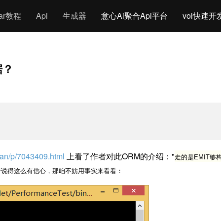
gar教程
Api
生成器
意心Ai聚合Api平台
vol快速开
据？
uan/p/7043409.html
上看了作者对此ORM的介绍："
走的是EMIT
者说得这么有信心，那咱不妨用事实来看看：