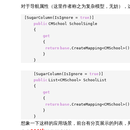
对于导航属性（这里作者称之为复杂模型，无妨），
[SugarColumn(IsIgnore =
true
)]
public
CMSchool SchoolSingle
{
get
{
return
base
.CreateMapping<CMSchool>(
}
}
[SugarColumn(IsIgnore =
true
)]
public
List<CMSchool> SchoolList
{
get
{
return
base
.CreateMapping<CMSchool>(
}
}
想象一下这样的应用场景，前台有分页展示的列表，