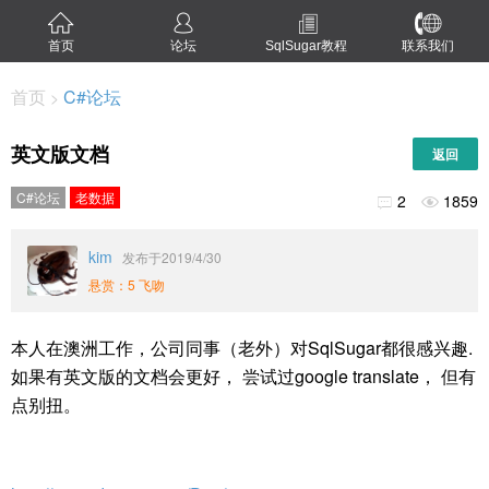
首页
论坛
SqlSugar教程
联系我们
首页
C#论坛
>
英文版文档
返回
C#论坛
老数据
2
1859


kim
发布于2019/4/30
悬赏：5 飞吻
本人在澳洲工作，公司同事（老外）对SqlSugar都很感兴趣.
如果有英文版的文档会更好， 尝试过google translate， 但有
点别扭。