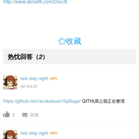
http://www.donet5.com/Doc/8

收藏
热忱回答
（
）
2
fate stay night
VIP0
2019/4/30
https://github.com/sunkaixuan/SqlSugar
GITHUB上我正在整理
0
回复
fate stay night
VIP0