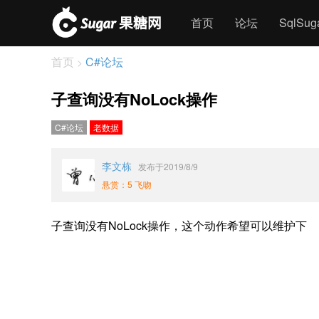
首页
论坛
SqlSu
首页
C#论坛
>
子查询没有NoLock操作
C#论坛
老数据
李文栋
发布于2019/8/9
悬赏：5 飞吻
子查询没有NoLock操作，这个动作希望可以维护下