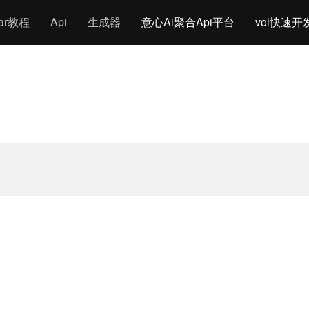
gar教程
Api
生成器
意心Ai聚合Api平台
vol快速开