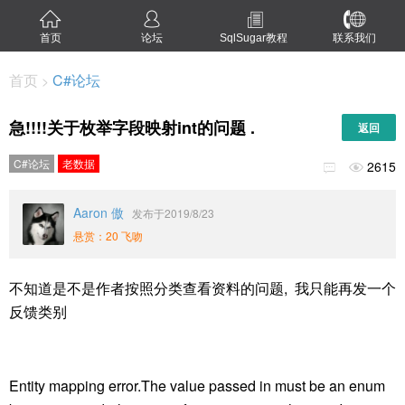
首页
论坛
SqlSugar教程
联系我们
首页
C#论坛
>
急!!!!关于枚举字段映射int的问题 .
返回
C#论坛
老数据
2615


Aaron 傲
发布于2019/8/23
悬赏：20 飞吻
不知道是不是作者按照分类查看资料的问题, 我只能再发一个
反馈类别
Entity mapping error.The value passed in must be an enum