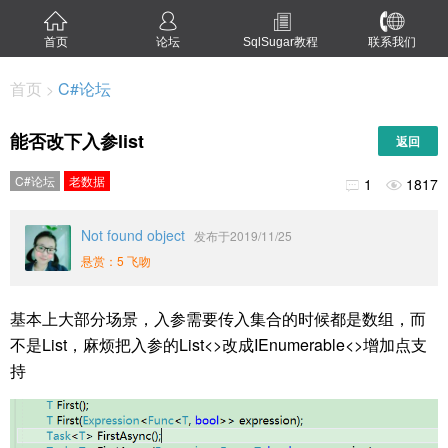
首页
论坛
SqlSugar教程
联系我们
首页
C#论坛
>
能否改下入参list
返回
C#论坛
老数据
1
1817


Not found object
发布于2019/11/25
悬赏：5 飞吻
基本上大部分场景，入参需要传入集合的时候都是数组，而
不是List，麻烦把入参的List<>改成IEnumerable<>增加点支
持