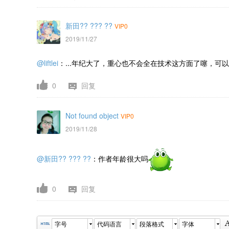
新田?? ??? ??
VIP0
2019/11/27
@liftlei
：...年纪大了，重心也不会全在技术这方面了噻，可
0
回复
Not found object
VIP0
2019/11/28
@新田?? ??? ??
：作者年龄很大吗
0
回复
字号
代码语言
段落格式
字体