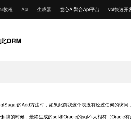
gar教程
Api
生成器
意心Ai聚合Api平台
vol快速开
此ORM
。
SqlSugar的Add方法时，如果此前我这个表没有经过任何的
起搞的时候，最终生成的sql和Oracle的sql不太相符（Orac