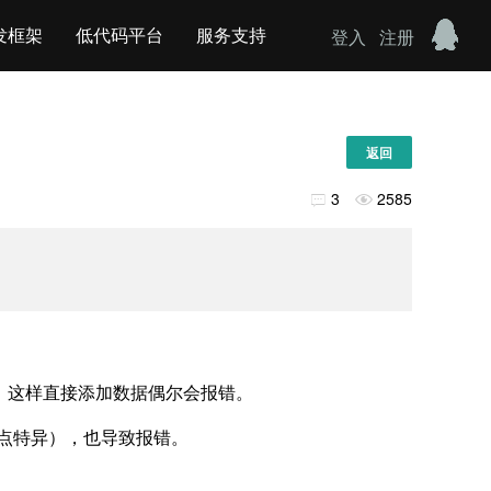
发框架
低代码平台
服务支持
登入
注册
返回
3
2585


访问，这样直接添加数据偶尔会报错。
le有点特异），也导致报错。