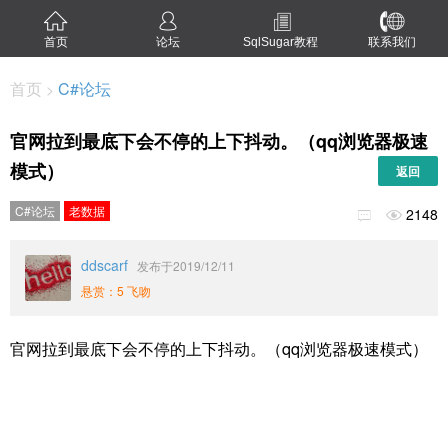
首页
论坛
SqlSugar教程
联系我们
首页
C#论坛
>
官网拉到最底下会不停的上下抖动。（qq浏览器极速
模式）
返回
C#论坛
老数据
2148


ddscarf
发布于2019/12/11
悬赏：5 飞吻
官网拉到最底下会不停的上下抖动。（qq浏览器极速模式）