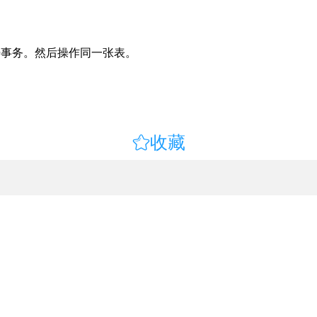
n()”打开事务。然后操作同一张表。

收藏