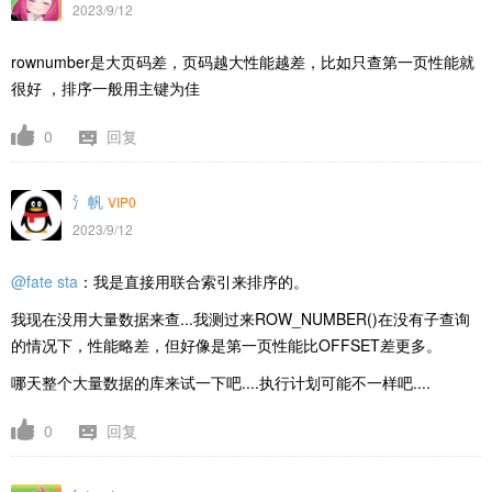
2023/9/12
rownumber是大页码差，页码越大性能越差，比如只查第一页性能就
很好 ，排序一般用主键为佳
0
回复
氵帆
VIP0
2023/9/12
@fate sta
：我是直接用联合索引来排序的。
我现在没用大量数据来查...我测过来
ROW_NUMBER()在没有子查询
的情况下，性能略差，但好像是第一页性能比
OFFSET差更多。
哪天整个大量数据的库来试一下吧....执行计划可能不一样吧....
0
回复