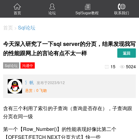
首页
论坛
SqlSugar教程
联系我们
首页
Sql论坛
>
今天深入研究了一下sql server的分页，结果发现我写
的性能跟网上的言论有点不太一样
返回
Sql论坛
沟通中
15
5024


氵帆
发布于2023/9/12
悬赏：0 飞吻
含有三个利用了索引的子查询（查询是否存在），子查询跟
分页在同一级
第一个【Row_Number()】的性能表现好像比第二个
【OFFSET/FETCH NEXT分页方式】快一些