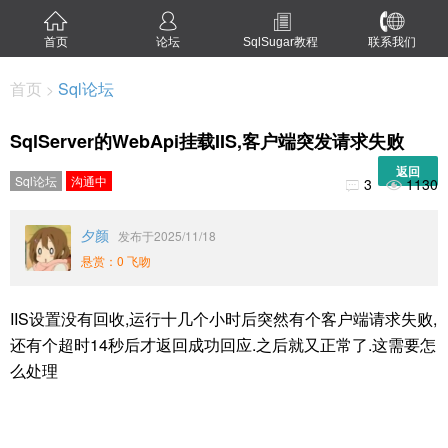
首页
论坛
SqlSugar教程
联系我们
首页
Sql论坛
>
SqlServer的WebApi挂载IIS,客户端突发请求失败
返回
Sql论坛
沟通中
3
1130


夕颜
发布于2025/11/18
悬赏：0 飞吻
IIS设置没有回收,运行十几个小时后突然有个客户端请求失败,
还有个超时14秒后才返回成功回应.之后就又正常了.这需要怎
么处理