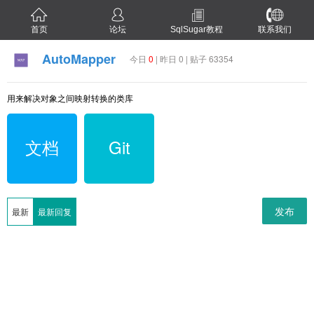
首页
论坛
SqlSugar教程
联系我们
AutoMapper
今日
0
| 昨日 0 | 贴子 63354
用来解决对象之间映射转换的类库
文档
Git
发布
最新
最新回复