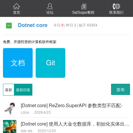
首页
论坛
SqlSugar教程
联系我们
Dotnet core
今日
0
| 昨日 2 | 贴子 63354
免费、开源托管的计算机软件框架
文档
Git
发布
最新
最新回复
[Dotnet core] ReZero.SuperAPI 参数类型不匹配-
Libra
2026/4/23
[Dotnet core] 使用人大金仓数据库，初始化实体出错-
fate sta
2025/12/25