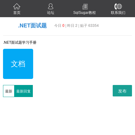
首页
论坛
SqlSugar教程
联系我们
.NET面试题
今日
0
| 昨日 2 | 贴子 63354
.NET面试题学习手册
文档
发布
最新
最新回复