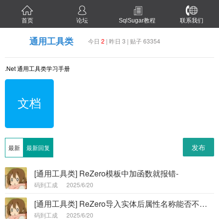
首页
论坛
SqlSugar教程
联系我们
通用工具类
今日
2
| 昨日 3 | 贴子 63354
.Net 通用工具类学习手册
文档
发布
最新
最新回复
[通用工具类] ReZero模板中加函数就报错-
码到工成
2025/6/20
[通用工具类] ReZero导入实体后属性名称能否不自动大写-
码到工成
2025/6/20