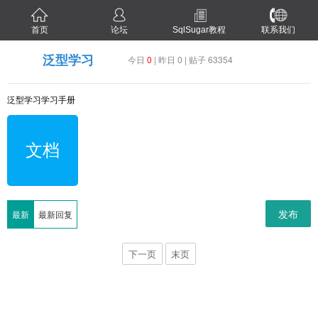
首页
论坛
SqlSugar教程
联系我们
泛型学习
今日
0
| 昨日 0 | 贴子 63354
泛型学习学习手册
文档
发布
最新
最新回复
下一页
末页