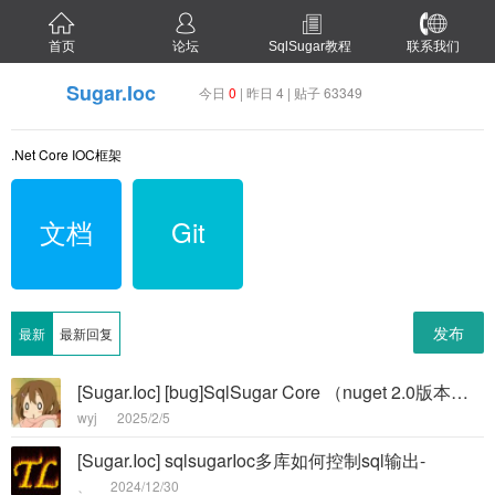
首页
论坛
SqlSugar教程
联系我们
Sugar.Ioc
今日
0
| 昨日 4 | 贴子 63349
.Net Core IOC框架
文档
Git
发布
最新
最新回复
[Sugar.Ioc] [bug]SqlSugar Core （nuget 2.0版本）备份数据库后无法复用 Client/Scope-
wyj
2025/2/5
[Sugar.Ioc] sqlsugarIoc多库如何控制sql输出-
、
2024/12/30