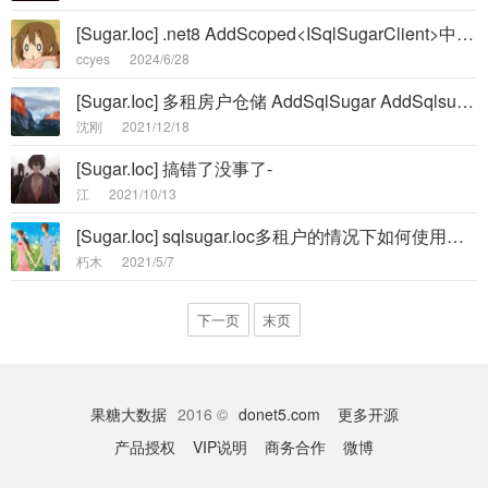
[Sugar.Ioc] .net8 AddScoped<ISqlSugarClient>中 IServiceProvider 被销毁-
ccyes
2024/6/28
[Sugar.Ioc] 多租房户仓储 AddSqlSugar AddSqlsugarSetup-
沈刚
2021/12/18
[Sugar.Ioc] 搞错了没事了-
江
2021/10/13
[Sugar.Ioc] sqlsugar.ioc多租户的情况下如何使用缓存-
朽木
2021/5/7
下一页
末页
果糖大数据
2016 ©
donet5.com
更多开源
产品授权
VIP说明
商务合作
微博