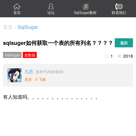
首页
论坛
SqlSugar教程
联系我们
首页
SqlSugar
>
sqlsuger如何获取一个表的所有列名？？？？
返回
SqlSugar
老数据
1
2018


九思
发布于2020/8/22
悬赏：5 飞吻
有人知道吗。。。。。。。。。。。。。。。