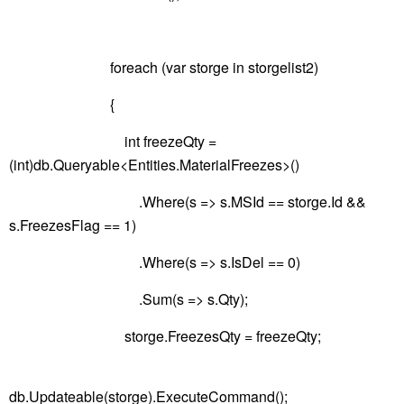
foreach (var storge in storgelist2)
{
int freezeQty =
(int)db.Queryable<Entities.MaterialFreezes>()
.Where(s => s.MSId == storge.Id &&
s.FreezesFlag == 1)
.Where(s => s.IsDel == 0)
.Sum(s => s.Qty);
storge.FreezesQty = freezeQty;
db.Updateable(storge).ExecuteCommand();