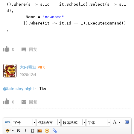
().Where(s => s.Id == it.SchoolId).Select(s => s.I
d),
Name =
"newname"
}).Where(it => it.Id == 1).ExecuteCommand()
;
0
回复
大内泰迪
VIP0
2020/12/4
@fate stay night
： Tks
0
回复
字号
代码语言
段落格式
字体