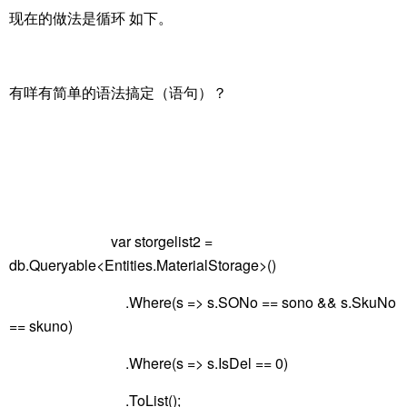
现在的做法是循环 如下。
有咩有简单的语法搞定（语句）？
var storgelist2 =
db.Queryable<Entities.MaterialStorage>()
.Where(s => s.SONo == sono && s.SkuNo
== skuno)
.Where(s => s.IsDel == 0)
.ToList();