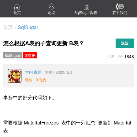
首页
论坛
SqlSugar教程
联系我们
首页
SqlSugar
>
怎么根据A表的子查询更新 B表？
返回
SqlSugar
老数据
2
1848


大内泰迪
发布于2020/12/1
悬赏：0 飞吻
事务中的部分代码如下。
需要根据 MaterialFreezes 表中的一列汇总 更新到 Material
表