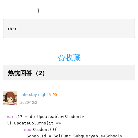
}
<br>

收藏
热忱回答
（
）
2
fate stay night
VIP0
2020/12/2
var
t17 = db.Updateable<Student>
().UpdateColumns(it =>
new
Student(){
SchoolId = SqlFunc.Subqueryable<School>