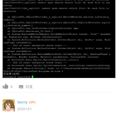
0
回复
teenty
VIP0
2023/12/1