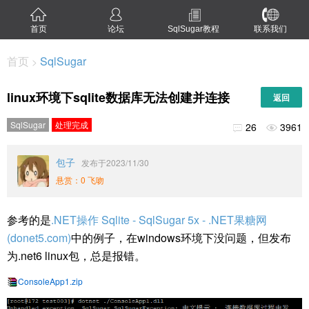
首页
论坛
SqlSugar教程
联系我们
首页
SqlSugar
>
linux环境下sqlite数据库无法创建并连接
返回
SqlSugar
处理完成
26
3961


包子
发布于2023/11/30
悬赏：0 飞吻
参考的是
.NET操作 Sqlite - SqlSugar 5x - .NET果糖网
(donet5.com)
中的例子，在windows环境下没问题，但发布
为.net6 linux包，总是报错。
ConsoleApp1.zip