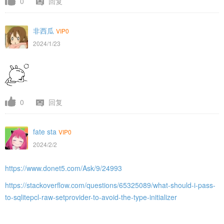
0
回复
非西瓜
VIP0
2024/1/23
0
回复
fate sta
VIP0
2024/2/2
https://www.donet5.com/Ask/9/24993
https://stackoverflow.com/questions/65325089/what-should-i-pass-
to-sqlitepcl-raw-setprovider-to-avoid-the-type-initializer