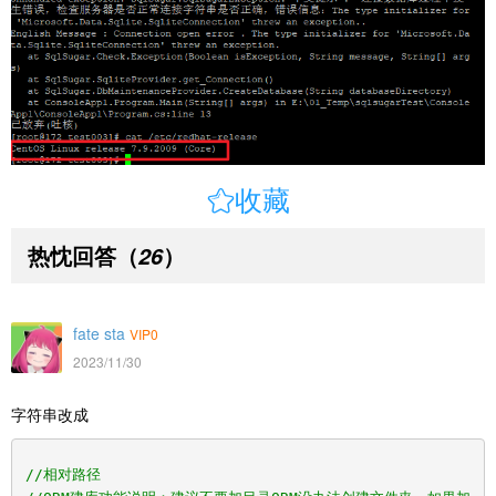

收藏
热忱回答
（
）
26
fate sta
VIP0
2023/11/30
字符串改成
//相对路径