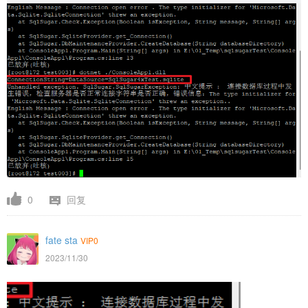
0
回复
fate sta
VIP0
2023/11/30