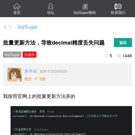
首页
论坛
SqlSugar教程
联系我们
首页
SqlSugar
>
批量更新方法，导致decimal精度丢失问题
返回
SqlSugar
沟通中
5
1446


灰不动
发布于2024/9/26
悬赏：0 飞吻
我按照官网上的批量更新方法弄的