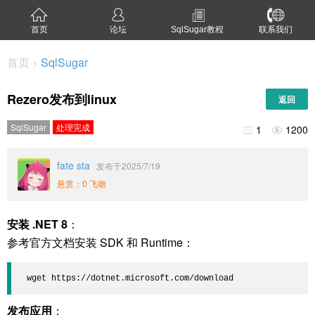
首页
论坛
SqlSugar教程
联系我们
首页
SqlSugar
>
Rezero发布到linux
返回
SqlSugar
处理完成
1
1200


fate sta
发布于2025/7/19
悬赏：0 飞吻
安装 .NET 8
：
参考官方文档安装 SDK 和 Runtime：
 wget https://dotnet.microsoft.com/download
发布应用
：