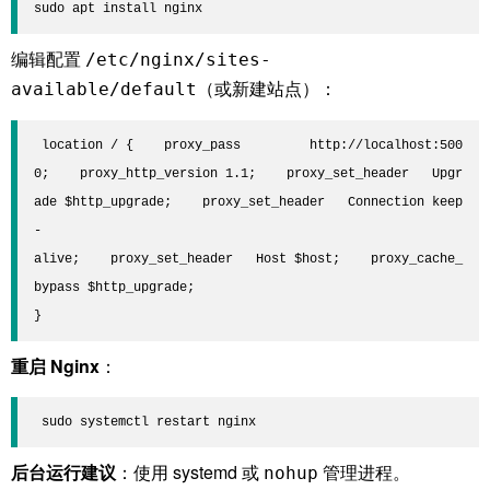
sudo apt install nginx
编辑配置
/etc/nginx/sites-
（或新建站点）：
available/default
 location / {    proxy_pass         http://localhost:500
0;    proxy_http_version 1.1;    proxy_set_header   Upgr
ade $http_upgrade;    proxy_set_header   Connection keep
-
alive;    proxy_set_header   Host $host;    proxy_cache_
bypass $http_upgrade;

}
重启 Nginx
：
 sudo systemctl restart nginx
后台运行建议
：使用 systemd 或
管理进程。
nohup