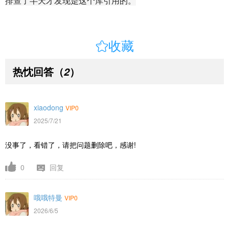
排查了半天才发现是这个库引用的。

收藏
热忱回答
（
）
2
xiaodong
VIP0
2025/7/21
没事了，看错了，请把问题删除吧，感谢!
0
回复
哦哦特曼
VIP0
2026/6/5