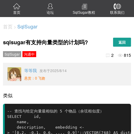
首页
论坛
SqlSugar教程
联系我们
首页
SqlSugar
>
sqlsugar有支持向量类型的计划吗?
返回
SqlSugar
沟通中
2
815


等等我
发布于2025/8/14
悬赏：0 飞吻
类似
-- 查找与给定向量最相似的 5 个物品（余弦相似度）
SELECT     id, 

    name, 

    description,    embedding <-
> '[0.2, -0.1, 0.6, ..., 0.9]'::VECTOR(768) AS dista