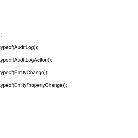
;
ypeof(AuditLog));
ypeof(AuditLogAction));
ypeof(EntityChange));
ypeof(EntityPropertyChange));