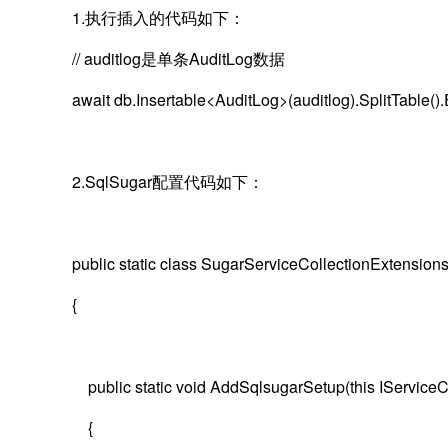
1.执行插入的代码如下：
// auditlog是单条AuditLog数据
await db.Insertable<AuditLog>(auditlog).SplitTable
2.SqlSugar配置代码如下：
public static class SugarServiceCollectionExtension
{
public static void AddSqlsugarSetup(this IServiceCol
{