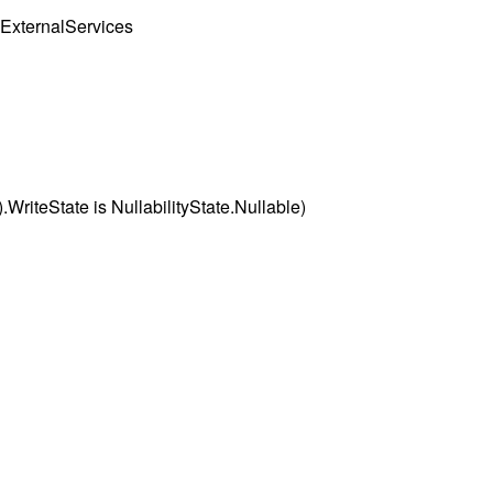
ternalServices
eState is NullabilityState.Nullable)