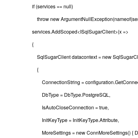
if (services == null)
throw new ArgumentNullException(nameof(serv
services.AddScoped<ISqlSugarClient>(x =>
{
SqlSugarClient datacontext = new SqlSugarClie
{
ConnectionString = configuration.GetConnectio
DbType = DbType.PostgreSQL,
IsAutoCloseConnection = true,
InitKeyType = InitKeyType.Attribute,
MoreSettings = new ConnMoreSettings() { Disab