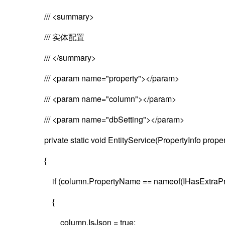
/// <summary>
/// 实体配置
/// </summary>
/// <param name="property"></param>
/// <param name="column"></param>
/// <param name="dbSetting"></param>
private static void EntityService(PropertyInfo prope
{
if (column.PropertyName == nameof(IHasExtraProp
{
column.IsJson = true;