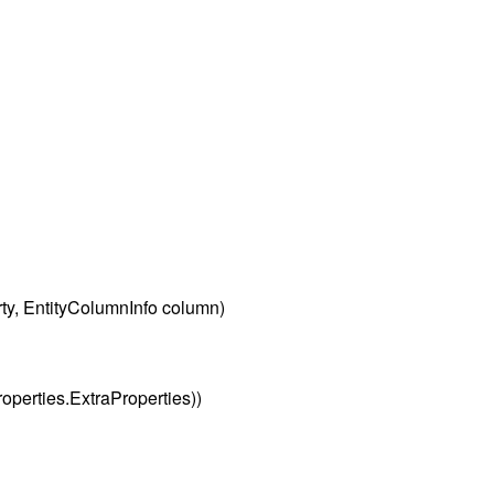
rty, EntityColumnInfo column)
erties.ExtraProperties))