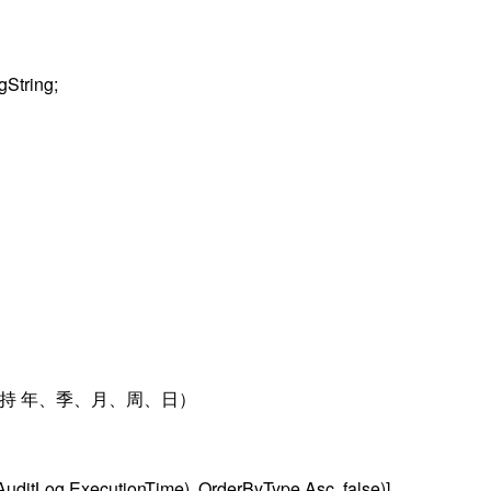
String;
（自带分表支持 年、季、月、周、日）
uditLog.ExecutionTime), OrderByType.Asc, false)]