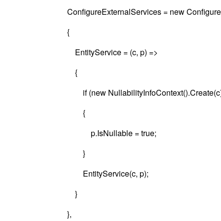
ConfigureExternalServices = new ConfigureEx
{
EntityService = (c, p) =>
{
if (new NullabilityInfoContext().Create(c).Writ
{
p.IsNullable = true;
}
EntityService(c, p);
}
},