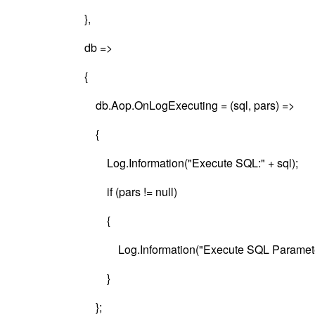
},
db =>
{
db.Aop.OnLogExecuting = (sql, pars) =>
{
Log.Information("Execute SQL:" + sql);
if (pars != null)
{
Log.Information("Execute SQL Parameters: " + st
}
};