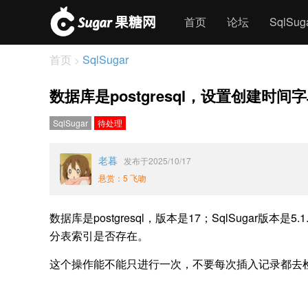
首页
论坛
SqlSu
首页
SqlSugar
>
数据库是postgresql，设置创
SqlSugar
待处理
老暮
发布于2025/10/17
悬赏：5 飞吻
数据库是postgresql，版本是17；SqlSugar版本是
分表索引是否存在。
这个操作能不能只进行一次，不要每次插入记录都去