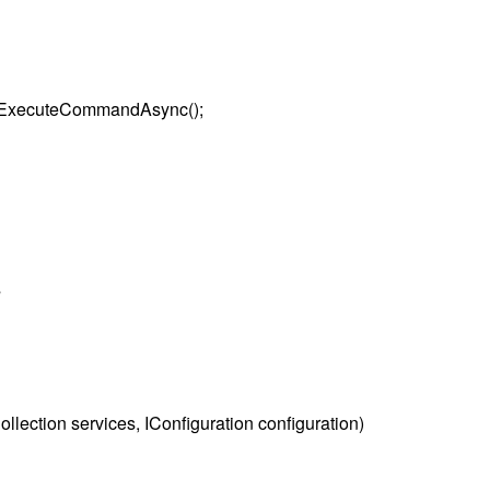
().ExecuteCommandAsync();
s
lection services, IConfiguration configuration)