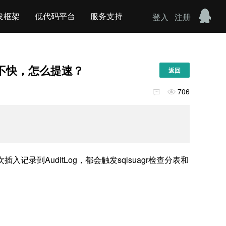
发框架
低代码平台
服务支持
登入
注册
度不快，怎么提速？
返回
706


次插入记录到AuditLog，都会触发sqlsuagr检查分表和