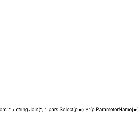
ring.Join(", ", pars.Select(p => $"{p.ParameterName}={p.