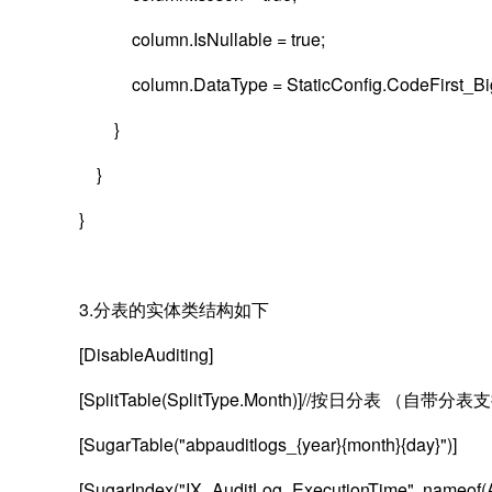
column.IsNullable = true;
column.DataType = StaticConfig.CodeFirst_Big
}
}
}
3.分表的实体类结构如下
[DisableAuditing]
[SplitTable(SplitType.Month)]//按日分表 
[SugarTable("abpauditlogs_{year}{month}{day}")]
[SugarIndex("IX_AuditLog_ExecutionTime", nameof(A