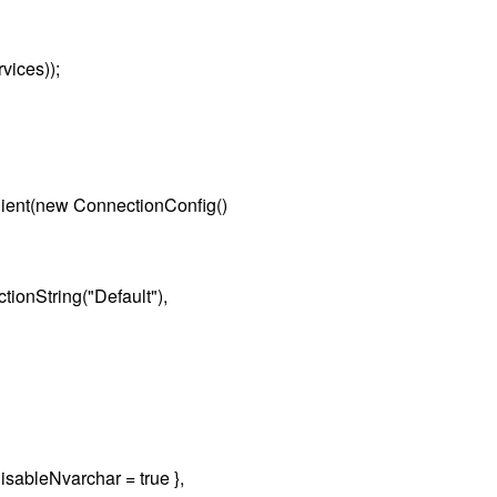
ices));
nt(new ConnectionConfig()
nString("Default"),
leNvarchar = true },