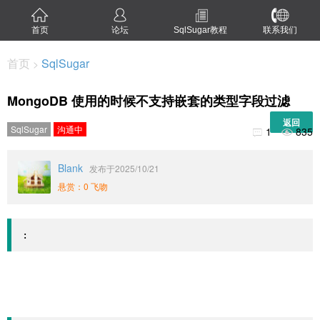
首页
论坛
SqlSugar教程
联系我们
首页
SqlSugar
>
MongoDB 使用的时候不支持嵌套的类型字段过滤
返回
SqlSugar
沟通中
1
835


Blank
发布于2025/10/21
悬赏：0 飞吻
: