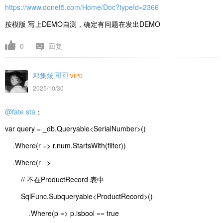
https://www.donet5.com/Home/Doc?typeId=2366
按模版 写上DEMO自测，确定有问题在发出DEMO
0
回复
邓集炀🇭🇰
VIP0
2025/10/30
@fate sta
：
var query = _db.Queryable<SerialNumber>()
.Where(r => r.num.StartsWith(filter))
.Where(r =>
// 不在ProductRecord 表中
SqlFunc.Subqueryable<ProductRecord>()
.Where(p => p.isbool == true