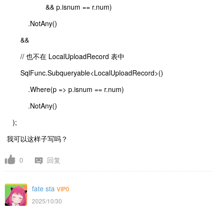
&& p.isnum == r.num)
.NotAny()
&&
// 也不在 LocalUploadRecord 表中
SqlFunc.Subqueryable<LocalUploadRecord>()
.Where(p => p.isnum == r.num)
.NotAny()
);
我可以这样子写吗？
0
回复
fate sta
VIP0
2025/10/30