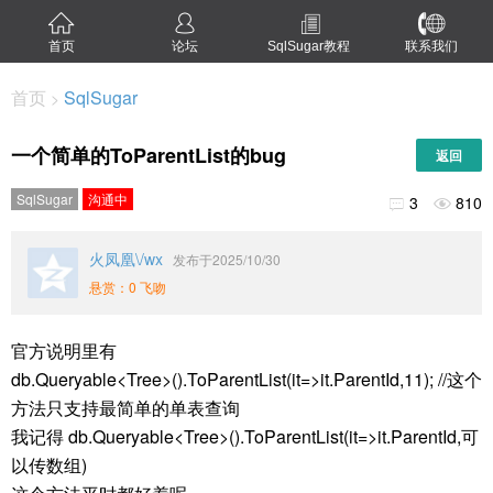
首页
论坛
SqlSugar教程
联系我们
首页
SqlSugar
>
一个简单的ToParentList的bug
返回
SqlSugar
沟通中
3
810


火凤凰\/wx
发布于2025/10/30
悬赏：0 飞吻
官方说明里有
db.Queryable<Tree>().ToParentList(it=>it.ParentId,11); //这个
方法只支持最简单的单表查询
我记得 db.Queryable<Tree>().ToParentList(it=>it.ParentId,可
以传数组)