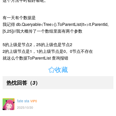
这个方法平时都好着呢。
有一天有个数据是
我记得 db.Queryable<Tree>().ToParentList(it=>it.ParentId,
[5,25])//我大概传了一个数组里面有两个参数
5的上级是节点2，25的上级也是节点2
2的上级节点是1，1的上级节点是0。0节点不存在
就这么个数据ToParentList 查询报错

收藏
热忱回答
（
）
3
fate sta
VIP0
2025/10/30