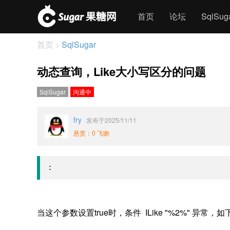
首页
论坛
SqlSu
首页
SqlSugar
>
动态查询，Like大小写区分的问题
SqlSugar
沟通中
fry
发布于2025/11/11
悬赏：0 飞吻
:
当这个参数设置true时，条件 ILike "%2%" 异常，