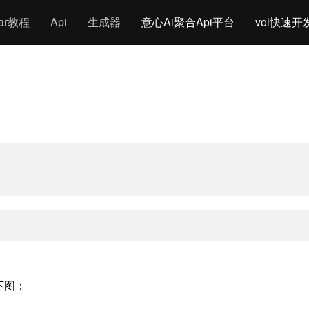
gar教程
Api
生成器
意心Ai聚合Api平台
vol快速开
如下图：