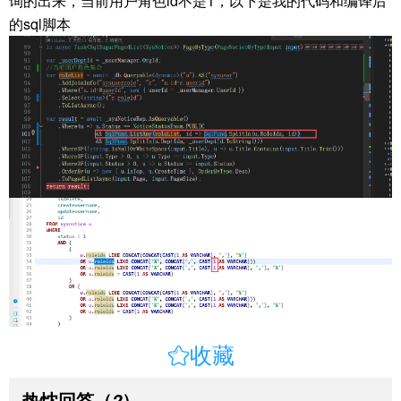
询的出来，当前用户角色id不是1，以下是我的代码和编译后
的sql脚本

收藏
热忱回答
（
）
2