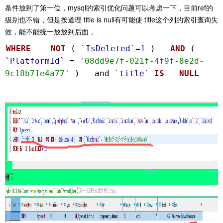
条件放到了第一位，mysql的索引优化问题可以考虑一下，目前ref的
级别也不错，但是按道理 title is null有可能使 title这个列的索引查询失
效，能不能统一放放到后面，
WHERE
NOT
(
`IsDeleted`
=
1
)
AND
(
`PlatformId`
=
'08dd9e7f-021f-4f9f-8e2d-
9c18b71e4a77'
) and
`title`
IS
NULL