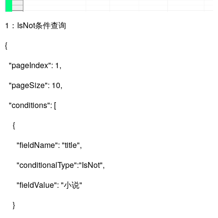
1：IsNot条件查询
{
"pageIndex": 1,
"pageSize": 10,
"conditions": [
{
"fieldName": "title",
"conditionalType":"IsNot",
"fieldValue": "小说"
}