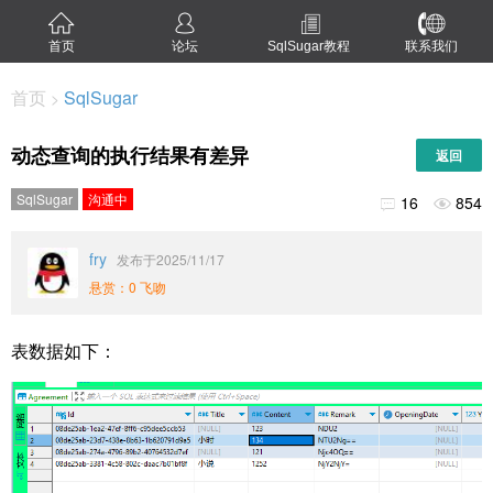
首页
论坛
SqlSugar教程
联系我们
首页
SqlSugar
>
动态查询的执行结果有差异
返回
SqlSugar
沟通中
16
854


fry
发布于2025/11/17
悬赏：0 飞吻
表数据如下：