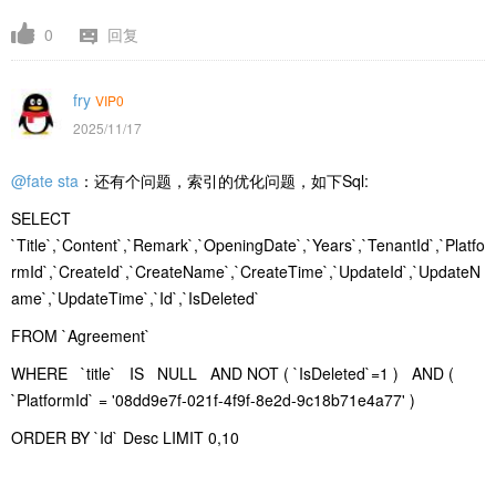
0
回复
fry
VIP0
2025/11/17
@fate sta
：还有个问题，索引的优化问题，如下Sql:
SELECT
`Title`,`Content`,`Remark`,`OpeningDate`,`Years`,`TenantId`,`Platfo
rmId`,`CreateId`,`CreateName`,`CreateTime`,`UpdateId`,`UpdateN
ame`,`UpdateTime`,`Id`,`IsDeleted`
FROM `Agreement`
WHERE `title` IS NULL AND NOT ( `IsDeleted`=1 ) AND (
`PlatformId` = '08dd9e7f-021f-4f9f-8e2d-9c18b71e4a77' )
ORDER BY `Id` Desc LIMIT 0,10