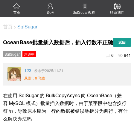
首页
论坛
SqlSugar教程
联系我们
首页
SqlSugar
>
OceanBase批量插入数据后，插入行数不正确
返回
SqlSugar
沟通中
6
641


123
发布于2025/11/21
悬赏：0 飞吻
在使用 SqlSugar 的 BulkCopyAsync 向 OceanBase（兼
容 MySQL 模式）批量插入数据时，由于某字段中包含换行
符 \n，导致原本应为一行的数据被错误地拆分为两行，有什
么解决办法吗