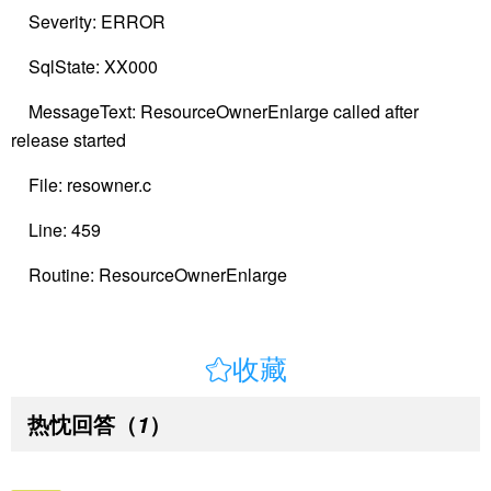
Severity: ERROR
SqlState: XX000
MessageText: ResourceOwnerEnlarge called after
release started
File: resowner.c
Line: 459
Routine: ResourceOwnerEnlarge

收藏
热忱回答
（
）
1