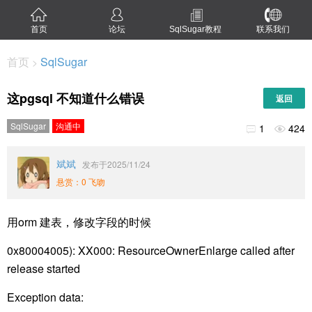
首页
论坛
SqlSugar教程
联系我们
首页
SqlSugar
>
这pgsql 不知道什么错误
返回
SqlSugar
沟通中
1
424


斌斌
发布于2025/11/24
悬赏：0 飞吻
用orm 建表，修改字段的时候
0x80004005): XX000: ResourceOwnerEnlarge called after
release started
Exception data: