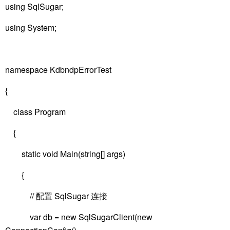
using SqlSugar;
using System;
namespace KdbndpErrorTest
{
class Program
{
static void Main(string[] args)
{
// 配置 SqlSugar 连接
var db = new SqlSugarClient(new