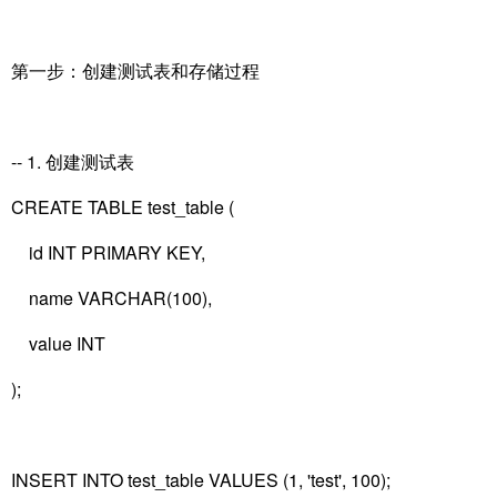
第一步：创建测试表和存储过程
-- 1. 创建测试表
CREATE TABLE test_table (
id INT PRIMARY KEY,
name VARCHAR(100),
value INT
);
INSERT INTO test_table VALUES (1, 'test', 100);