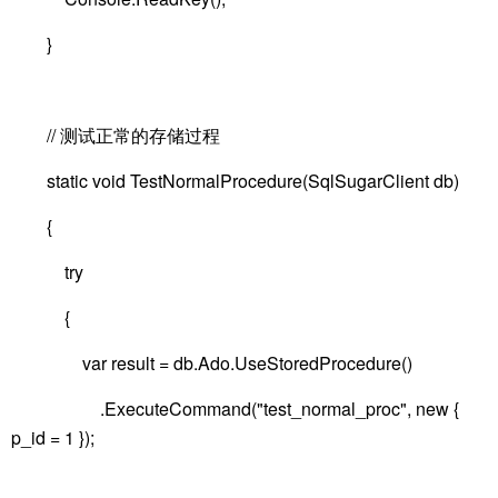
}
// 测试正常的存储过程
static void TestNormalProcedure(SqlSugarClient db)
{
try
{
var result = db.Ado.UseStoredProcedure()
.ExecuteCommand("test_normal_proc", new {
p_id = 1 });