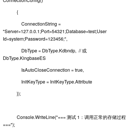
ConnectionConfig()
{
ConnectionString =
"Server=127.0.0.1;Port=54321;Database=test;User
Id=system;Password=123456;",
DbType = DbType.Kdbndp, // 或
DbType.KingbaseES
IsAutoCloseConnection = true,
InitKeyType = InitKeyType.Attribute
});
Console.WriteLine("=== 测试 1：调用正常的存储过程
===");