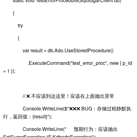
static void TestErrorProcedure(SqlSugarClient db)
{
try
{
var result = db.Ado.UseStoredProcedure()
.ExecuteCommand("test_error_proc", new { p_id
= 1 });
// ❌ 不应该到达这里！应该在上面抛出异常
Console.WriteLine($"❌❌❌ BUG：存储过程静默执
行，返回值：{result}");
Console.WriteLine(" 预期行为：应该抛出
SqlSugarException 或 KdbndpException");