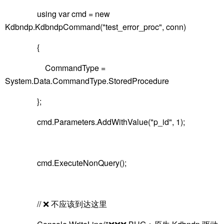
using var cmd = new
Kdbndp.KdbndpCommand("test_error_proc", conn)
{
CommandType =
System.Data.CommandType.StoredProcedure
};
cmd.Parameters.AddWithValue("p_id", 1);
cmd.ExecuteNonQuery();
// ❌ 不应该到达这里