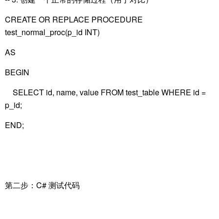
CREATE OR REPLACE PROCEDURE
test_normal_proc(p_id INT)
AS
BEGIN
SELECT id, name, value FROM test_table WHERE id =
p_id;
END;
第二步：C# 测试代码