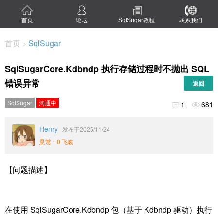
首页
论坛
SqlSugar教程
联系我们
首页
SqlSugar
>
SqlSugarCore.Kdbndp 执行存储过程时不抛出 SQL
错误异常
返回
SqlSugar
沟通中
1
681


Henry
发布于2025/11/24
悬赏：0 飞吻
【问题描述】
在使用 SqlSugarCore.Kdbndp 包（基于 Kdbndp 驱动）执行