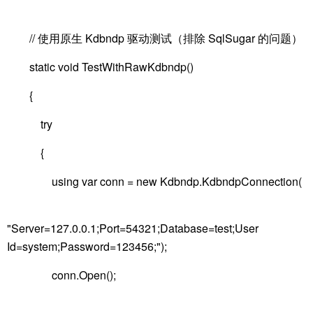
// 使用原生 Kdbndp 驱动测试（排除 SqlSugar 的问题）
static void TestWithRawKdbndp()
{
try
{
using var conn = new Kdbndp.KdbndpConnection(
"Server=127.0.0.1;Port=54321;Database=test;User
Id=system;Password=123456;");
conn.Open();