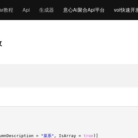
gar教程
Api
生成器
意心Ai聚合Api平台
vol快速开
效
umnDescription =
"菜系"
, IsArray =
true
)]