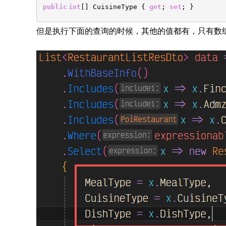
public
int
[] CuisineType {
get
;
set
; }
但是执行下面的查询的时候，其他的值都有，只有数组的