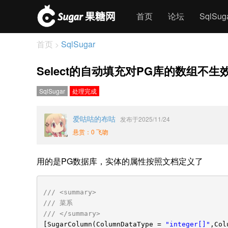
首页
论坛
SqlSu
首页
SqlSugar
>
Select的自动填充对PG库的数组不生
SqlSugar
处理完成
爱咕咕的布咕
发布于2025/11/24
悬赏：0 飞吻
用的是PG数据库，实体的属性按照文档定义了
/// <summary>
/// 菜系
/// </summary>
[SugarColumn(ColumnDataType =
"integer[]"
,Col