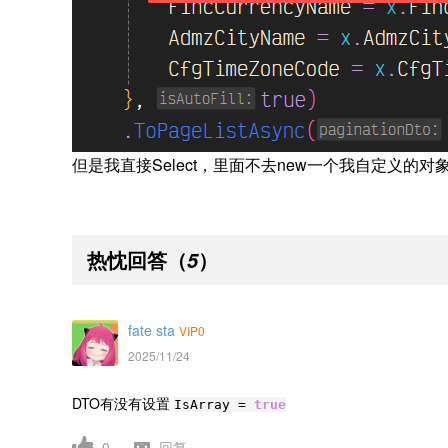
但是我直接Select，里面不去new一个我自定义的
热忱回答
（
）
5
fate sta
VIP0
2025/11/24
DTO有没有设置
IsArray =
true
0
回复