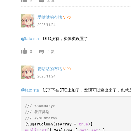
爱咕咕的布咕
VIP0
2025/11/24
@fate sta
：
DTO没有，实体类设置了
0
回复
爱咕咕的布咕
VIP0
2025/11/24
@fate sta
：试了下在DTO上加了，发现可以查出来了，也就
/// <summary>
/// 餐厅类别
/// </summary>
[SugarColumn(IsArray =
true
)]
public
int
[] MealType {
get
;
set
; }