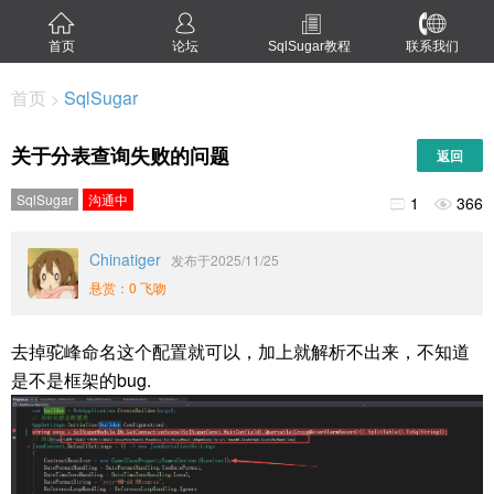
首页
论坛
SqlSugar教程
联系我们
首页
SqlSugar
>
关于分表查询失败的问题
返回
SqlSugar
沟通中
1
366


Chinatiger
发布于2025/11/25
悬赏：0 飞吻
去掉驼峰命名这个配置就可以，加上就解析不出来，不知道
是不是框架的bug.