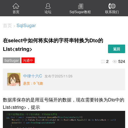
首页
论坛
SqlSugar教程
联系我们
首页
SqlSugar
>
在select中如何将实体的字符串转换为Dto的
List<string>
返回
SqlSugar
沟通中
2
524


中律十六C
发布于2025/11/26
悬赏：0 飞吻
数据库保存的是用逗号隔开的数据，现在需要转换为Dto中的
List<string>，提示